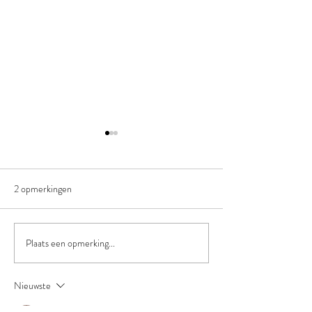
2 opmerkingen
Plaats een opmerking...
Wat is de volgende stap in je
Gestructureerd o
loopbaan?
Conflicten
Nieuwste