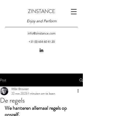
ZINSTANCE
Enjoy and Perform
info@zinstance.com
+31 (0) 654 60 41 20
Post
MIke Brouwer
22 nov 2023
1 minuten om te lezen
De regels
We hanteren allemaal regels op 
onszelf. 