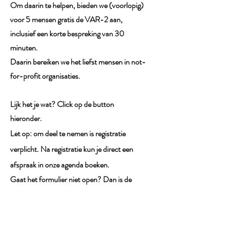
Om daarin te helpen, bieden we (voorlopig)
voor 5 mensen gratis de VAR-2 aan,
inclusief een korte bespreking van 30
minuten.
Daarin bereiken we het liefst mensen in not-
for-profit organisaties.
Lijk het je wat? Click op de button
hieronder.
Let op: om deel te nemen is registratie
verplicht. Na
registratie
kun je direct een
afspraak in onze agenda boeken.
Gaat het formulier niet open? Dan is de
grens van 5 al bereikt. Je zult dan moeten
wachten tot er weer ruimte is.
* Jouw contactgegevens worden niet voor