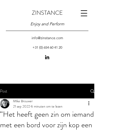
ZINSTANCE
Enjoy and Perform
info@zinstance.com
+31 (0) 654 60 41 20
Post
MIke Brouwer
21 sep 2022
6 minuten om te lezen
“Het heeft geen zin om iemand
met een bord voor zijn kop een