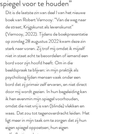
spiegel voor te houden”
Dit is de laatste zin van deel I van het nieuwe 
boek van Robert Vernooy: “Van de weg naar 
de straat; Krijgskunst als levenskunst” 
(Vernooy, 2022). Tijdens de boekpresentatie 
op zondag 28 augustus 2022 kwam deze zin 
sterk naar voren. Zij trof mij omdat ik mijzelf 
niet in staat acht te beoordelen of iemand een 
bord voor zijn hoofd heeft. Om in die 
beeldspraak te blijven: in mijn praktijk als 
psycholoog lijden mensen vaak onder een 
bord dat zij primair zelf ervaren, en niet direct 
door mij wordt gezien. In hun begeleiding kan 
ik hen evenmin mijn spiegel voorhouden, 
omdat die niet vrij is van (blinde) vlekken en 
waas. Dat zou tot tegenoverdracht leiden. Het 
ligt meer in mijn taak om te zorgen dat zij hun 
eigen spiegel oppoetsen; hun eigen 