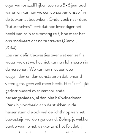
ogen van onszelf kijken toen we 5-6 jaar oud 
waren en kunnen we een versie van onszelf in 
de toekomst bedenken. Onderzoek naar deze 
“future selves” leert dat hoe levendiger het 
beeld van zo’n toekomstig zelf, hoe meer het 
ons motiveert dat na te streven (Carroll, 
2014).
Los van definitiekwesties over wat een zelf is, 
weten we dat we het niet kunnen lokaliseren in 
de hersenen. We kunnen niet een deel 
wegsnijden en dan constateren dat iemand 
vervolgens geen zelf meer heeft. Het “zelf” lijkt 
gedistribueerd over verschillende 
hersengebieden, al dan niet beïnvloedbaar. 
Denk bijvoorbeeld aan de stukken in de 
hersenstam die ook wel de lichtknop van het 
bewustzijn worden genoemd. Zolang je wakker 
bent ervaar je het wakker zijn: het feit dat jij 