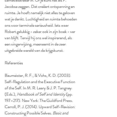
carnavalskraker in. Of je kunt het als F. 
Jacobse zeggen. Dat creëert ontspanning en 
ruimte. Je hoeft namelijk niet alles te geloven 
wat je denkt. Luchtigheid en ruimte behoeden 
ons voor terminale serieusheid. Iets waar 
Robert gelukkig - zeker ook in zijn boek - ver 
van blijft. Terwijl hij ons wel inspirerend, als 
een vingerwijzing, meeneemt in de zeer 
uitgebreide wereld van de krijgskunst. 
Referenties
Baumeister, R. F., & Vohs, K. D. (2003). 
Self-Regulation and the Executive Function 
of the Self. In M. R. Leary & J. P. Tangney 
(Eds.), 
Handbook of Self and Identity
 (pp. 
197–217). New York: The Guildford Press.
Carroll, P. J. (2014). Upward Self-Revision: 
Constructing Possible Selves. 
Basic and 