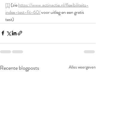
[1]
 (zie 
https://www.actinactie.nl/flexibiliteits-
index-test-fit-60/
 voor uitleg en een gratis 
test)
Recente blogposts
Alles weergeven