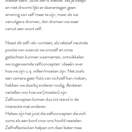
wakker bent. Jouw zelf is wakker. Als je slaapt 
en niet droomt lijkt er daarentegen geen 
ervaring van zelf meer te zijn, maar als we 
vervolgens dromen, dan dromen we weer 
vanuit een soort zelf. 
Naast dit zelf-als-context, als relatief neutrale 
positie van waaruit we onszelf en onze 
gedachten kunnen waarnemen, ontwikkelen 
we zogenaamde zelfconcepten: ideeën over 
hoe we zijn c.q. willen/moeten zijn. Net zoals 
een camera geen foto van zichzelf kan maken, 
hebben we daarbij anderen nodig. Anderen 
vertellen ons hoe we (moeten) zijn. 
Zelfconcepten komen dus tot stand in de 
interactie met anderen. 
Helaas zijn het juist die zelfconcepten die zich 
soms als een bord voor ons hoofd nestelen. 
Zelfreflectie kan helpen om daar beter mee 