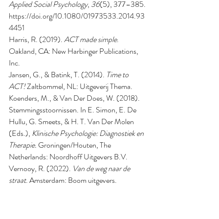
Applied Social Psychology
, 
36
(5), 377–385. 
https://doi.org/10.1080/01973533.2014.93
4451
Harris, R. (2019). 
ACT made simple
. 
Oakland, CA: New Harbinger Publications, 
Inc.
Jansen, G., & Batink, T. (2014). 
Time to 
ACT!
 Zaltbommel, NL: Uitgeverij Thema.
Koenders, M., & Van Der Does, W. (2018). 
Stemmingsstoornissen. In E. Simon, E. De 
Hullu, G. Smeets, & H. T. Van Der Molen 
(Eds.), 
Klinische Psychologie: Diagnostiek en 
Therapie.
 Groningen/Houten, The 
Netherlands: Noordhoff Uitgevers B.V.
Vernooy, R. (2022). 
Van de weg naar de 
straat
. Amsterdam: Boom uitgevers.