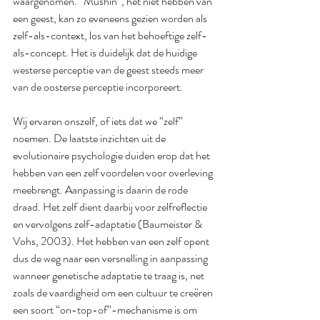
waargenomen. “Mushin”, het niet hebben van 
een geest, kan zo eveneens gezien worden als 
zelf-als-context, los van het behoeftige zelf-
als-concept. Het is duidelijk dat de huidige 
westerse perceptie van de geest steeds meer 
van de oosterse perceptie incorporeert.
Wij ervaren onszelf, of iets dat we “zelf” 
noemen. De laatste inzichten uit de 
evolutionaire psychologie duiden erop dat het 
hebben van een zelf voordelen voor overleving 
meebrengt. Aanpassing is daarin de rode 
draad. Het zelf dient daarbij voor zelfreflectie 
en vervolgens zelf-adaptatie (Baumeister & 
Vohs, 2003). Het hebben van een zelf opent 
dus de weg naar een versnelling in aanpassing 
wanneer genetische adaptatie te traag is, net 
zoals de vaardigheid om een cultuur te creëren 
een soort “on-top-of”-mechanisme is om 